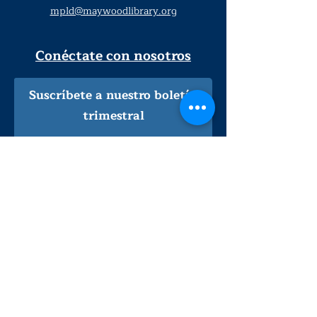
mpld@maywoodlibrary.org
Conéctate con nosotros
Suscríbete a nuestro boletín
trimestral
¡Inscríbeme!
Solo personal de la biblioteca
Visítanos
lunes - jueves
9
:00 am - 9:00 pm
viernes - sábado