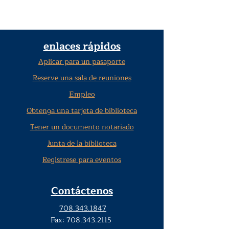
enlaces rápidos
Aplicar para un pasaporte
Reserve una sala de reuniones
Empleo
Obtenga una tarjeta de biblioteca
Tener un documento notariado
Junta de la biblioteca
Regístrese para eventos
Contáctenos
708.343.1847
Fax:
708.343.2115