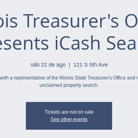
nois Treasurer's O
esents iCash Sea
sáb 22 de ago
  |  
121 S 5th Ave
with a representative of the Illinois State Treasurer's Office and 
unclaimed property search.
Tickets are not on sale
See other events