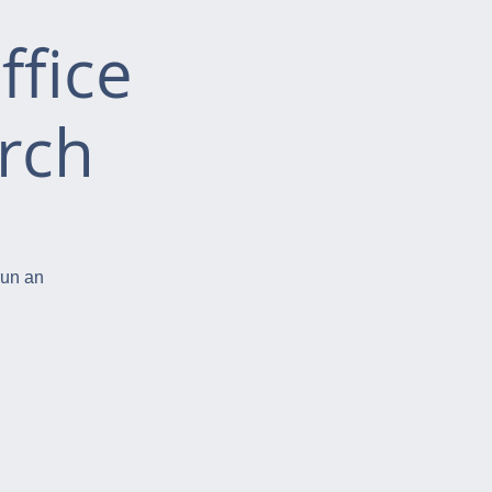
ffice
rch
run an