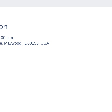
ion
:00 p.m.
ve, Maywood, IL 60153, USA