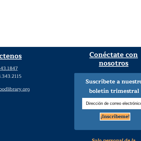
Conéctate con
ctenos
nosotros
343.1847
8.343.2115
Suscríbete a nuestr
dlibrary.org
boletín trimestral
¡Inscríbeme!
Solo personal de la