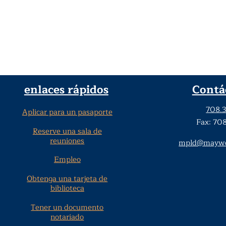
enlaces rápidos
Contá
708.
Aplicar para un pasaporte
Fax: 70
Reserve una sala de
reuniones
mpld@maywoo
Empleo
Obtenga una tarjeta de
biblioteca
Tener un documento
notariado