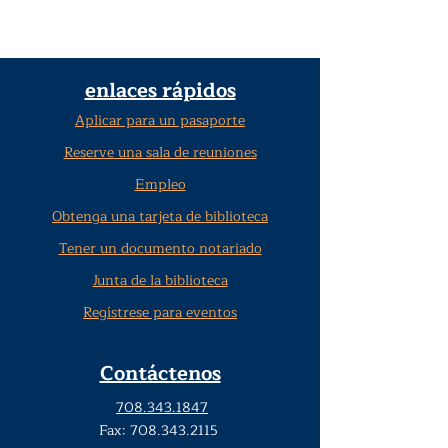
enlaces rápidos
Aplicar para un pasaporte
Reserve una sala de reuniones
Empleo
Obtenga una tarjeta de biblioteca
Tener un documento notariado
Junta de la biblioteca
Regístrese para eventos
Contáctenos
708.343.1847
Fax:
708.343.2115