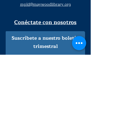
mpld@maywoodlibrary.org
Conéctate con nosotros
Suscríbete a nuestro boletín
trimestral
¡Inscríbeme!
Solo personal de la biblioteca
Visítanos
lunes - jueves
9
:00 am - 9:00 pm
viernes - sábado