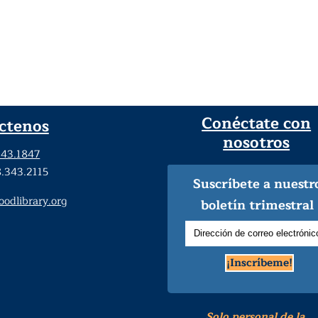
Conéctate con
ctenos
nosotros
343.1847
8.343.2115
Suscríbete a nuestr
dlibrary.org
boletín trimestral
¡Inscríbeme!
Solo personal de la