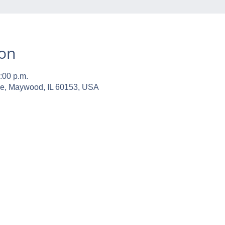
ion
:00 p.m.
ve, Maywood, IL 60153, USA