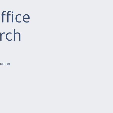
ffice
rch
run an