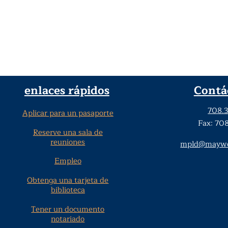
enlaces rápidos
Contá
708.
Aplicar para un pasaporte
Fax: 70
Reserve una sala de
reuniones
mpld@maywoo
Empleo
Obtenga una tarjeta de
biblioteca
Tener un documento
notariado