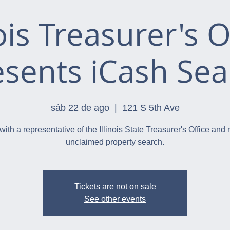
nois Treasurer's O
esents iCash Sea
sáb 22 de ago
  |  
121 S 5th Ave
with a representative of the Illinois State Treasurer's Office and 
unclaimed property search.
Tickets are not on sale
See other events