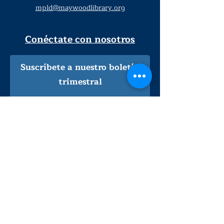
mpld@maywoodlibrary.org
Conéctate con nosotros
Suscríbete a nuestro boletín
trimestral
¡Inscríbeme!
Solo personal de la biblioteca
Visítanos
lunes - jueves
9
:00 am - 9:00 pm
viernes - sábado