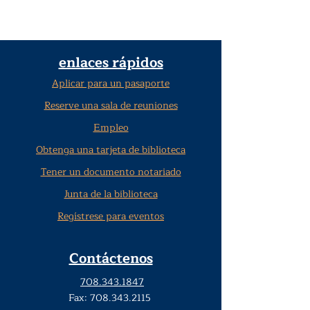
enlaces rápidos
Aplicar para un pasaporte
Reserve una sala de reuniones
Empleo
Obtenga una tarjeta de biblioteca
Tener un documento notariado
Junta de la biblioteca
Regístrese para eventos
Contáctenos
708.343.1847
Fax:
708.343.2115