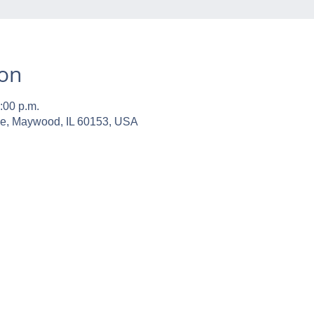
ion
:00 p.m.
ve, Maywood, IL 60153, USA