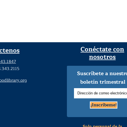
Conéctate con
ctenos
nosotros
343.1847
8.343.2115
Suscríbete a nuestr
dlibrary.org
boletín trimestral
¡Inscríbeme!
Solo personal de la