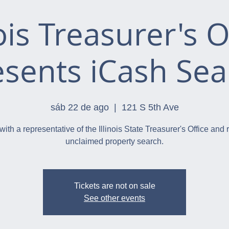
nois Treasurer's O
esents iCash Sea
sáb 22 de ago
  |  
121 S 5th Ave
with a representative of the Illinois State Treasurer's Office and 
unclaimed property search.
Tickets are not on sale
See other events