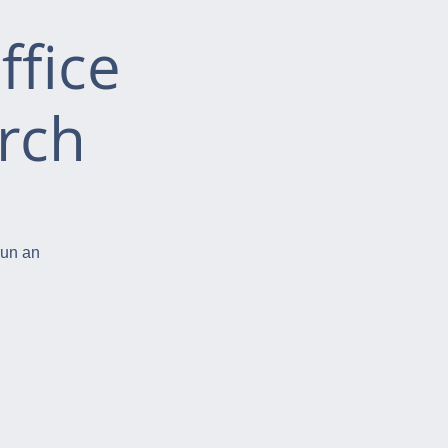
ffice
rch
run an