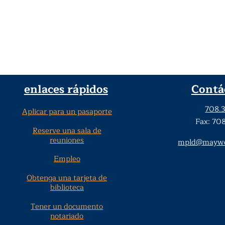
enlaces rápidos
Contá
708.
Aplicar para un pasaporte
Fax: 70
Reserve una sala de
reuniones
mpld@maywoo
Empleo
Obtenga una tarjeta de
biblioteca
Tener un documento
notariado