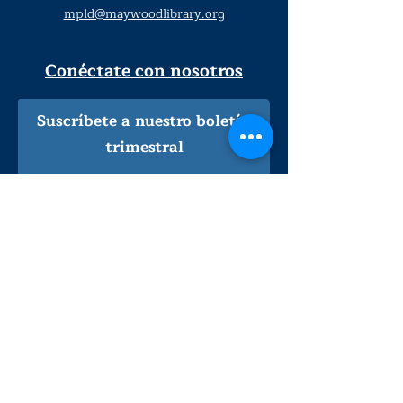
mpld@maywoodlibrary.org
Conéctate con nosotros
Suscríbete a nuestro boletín
trimestral
¡Inscríbeme!
Solo personal de la biblioteca
Visítanos
lunes - jueves
9
:00 am - 9:00 pm
viernes - sábado