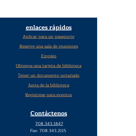
enlaces rápidos
Aplicar para un pasaporte
Reserve una sala de reuniones
Empleo
Obtenga una tarjeta de biblioteca
Tener un documento notariado
Junta de la biblioteca
Regístrese para eventos
Contáctenos
708.343.1847
Fax:
708.343.2115