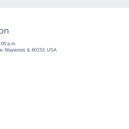
ion
:00 p.m.
ve, Maywood, IL 60153, USA