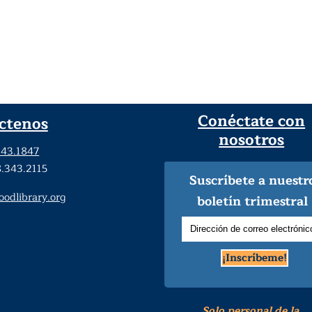
Conéctate con
ctenos
nosotros
343.1847
8.343.2115
Suscríbete a nuestr
dlibrary.org
boletín trimestral
¡Inscríbeme!
Solo personal de la