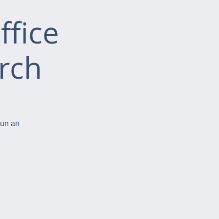
ffice
rch
run an