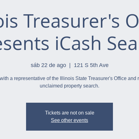
nois Treasurer's O
esents iCash Sea
sáb 22 de ago
  |  
121 S 5th Ave
with a representative of the Illinois State Treasurer's Office and 
unclaimed property search.
Tickets are not on sale
See other events