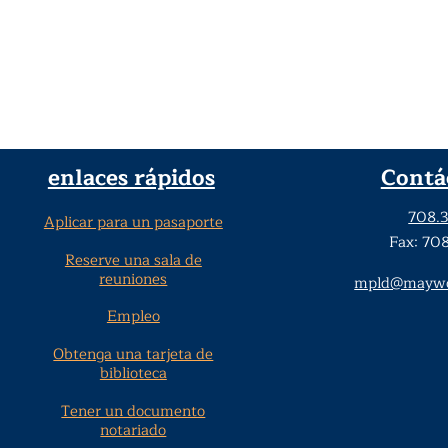
enlaces rápidos
Contá
708.
Aplicar para un pasaporte
Fax: 70
Reserve una sala de
reuniones
mpld@maywoo
Empleo
Obtenga una tarjeta de
biblioteca
Tener un documento
notariado