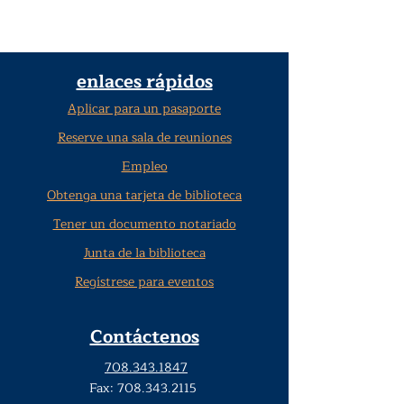
enlaces rápidos
Aplicar para un pasaporte
Reserve una sala de reuniones
Empleo
Obtenga una tarjeta de biblioteca
Tener un documento notariado
Junta de la biblioteca
Regístrese para eventos
Contáctenos
708.343.1847
Fax:
708.343.2115