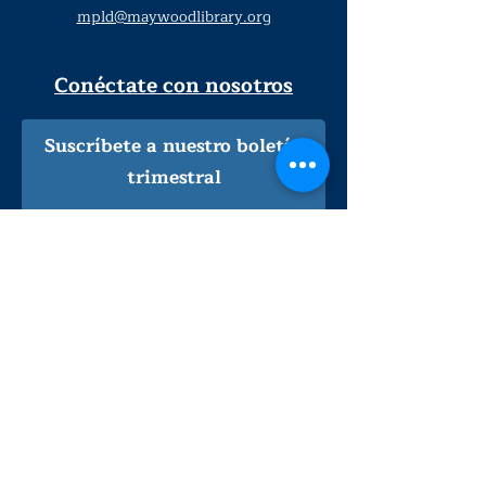
mpld@maywoodlibrary.org
Conéctate con nosotros
Suscríbete a nuestro boletín
trimestral
¡Inscríbeme!
Solo personal de la biblioteca
Visítanos
lunes - jueves
9
:00 am - 9:00 pm
viernes - sábado