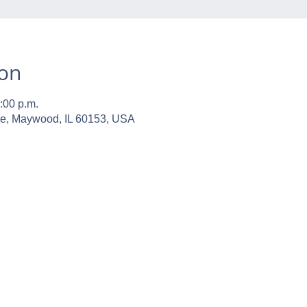
ion
:00 p.m.
ve, Maywood, IL 60153, USA