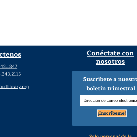
Conéctate con
ctenos
nosotros
343.1847
8.343.2115
Suscríbete a nuestr
dlibrary.org
boletín trimestral
¡Inscríbeme!
Solo personal de la