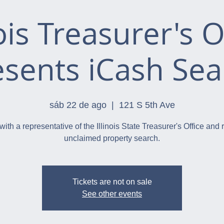
nois Treasurer's O
esents iCash Sea
sáb 22 de ago
  |  
121 S 5th Ave
with a representative of the Illinois State Treasurer's Office and 
unclaimed property search.
Tickets are not on sale
See other events