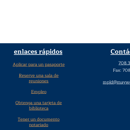
enlaces rápidos
Contá
708.
Aplicar para un pasaporte
Fax: 70
Reserve una sala de
reuniones
mpld@maywoo
Empleo
Obtenga una tarjeta de
biblioteca
Tener un documento
notariado