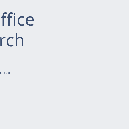
ffice
rch
run an