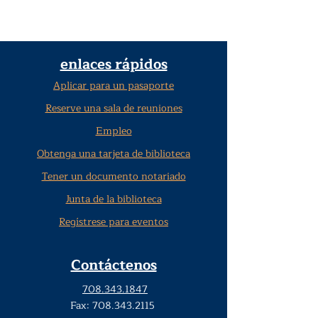
enlaces rápidos
Aplicar para un pasaporte
Reserve una sala de reuniones
Empleo
Obtenga una tarjeta de biblioteca
Tener un documento notariado
Junta de la biblioteca
Regístrese para eventos
Contáctenos
708.343.1847
Fax:
708.343.2115