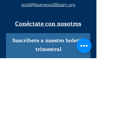
mpld@maywoodlibrary.org
Conéctate con nosotros
Suscríbete a nuestro boletín
trimestral
¡Inscríbeme!
Solo personal de la biblioteca
Visítanos
lunes - jueves
9
:00 am - 9:00 pm
viernes - sábado