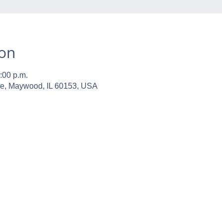
ion
:00 p.m.
ve, Maywood, IL 60153, USA