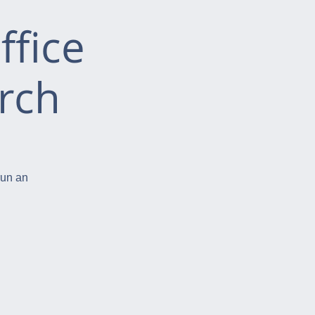
ffice
rch
run an