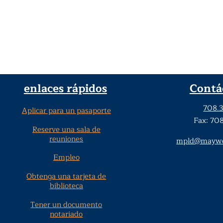
enlaces rápidos
Contá
708.
Aplicar para un pasaporte
Fax: 70
Reserve una sala de
reuniones
mpld@maywoo
Empleo
Obtenga una tarjeta de
biblioteca
Tener un documento
notariado