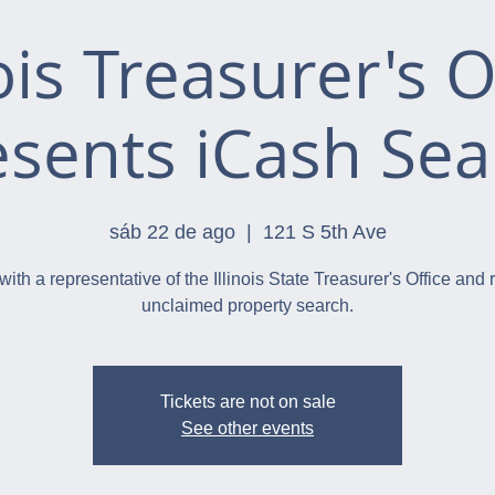
nois Treasurer's O
esents iCash Sea
sáb 22 de ago
  |  
121 S 5th Ave
with a representative of the Illinois State Treasurer's Office and 
unclaimed property search.
Tickets are not on sale
See other events