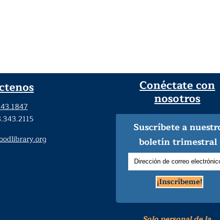
Conéctate con
ctenos
nosotros
343.1847
8.343.2115
Suscríbete a nuestr
dlibrary.org
boletín trimestral
¡Inscríbeme!
Solo personal de la