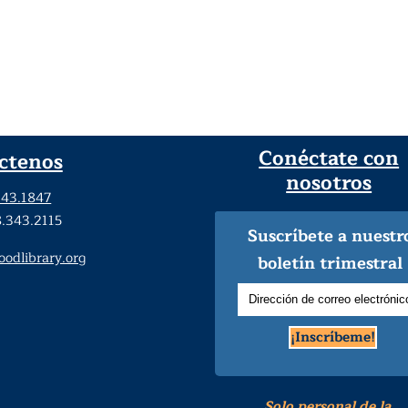
Conéctate con
ctenos
nosotros
343.1847
8.343.2115
Suscríbete a nuestr
dlibrary.org
boletín trimestral
¡Inscríbeme!
Solo personal de la