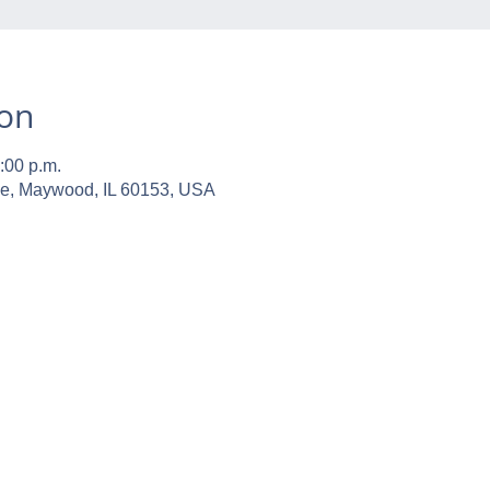
ion
:00 p.m.
ve, Maywood, IL 60153, USA