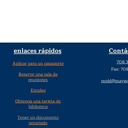
enlaces rápidos
Contá
708.
Aplicar para un pasaporte
Fax: 70
Reserve una sala de
reuniones
mpld@maywoo
Empleo
Obtenga una tarjeta de
biblioteca
Tener un documento
notariado