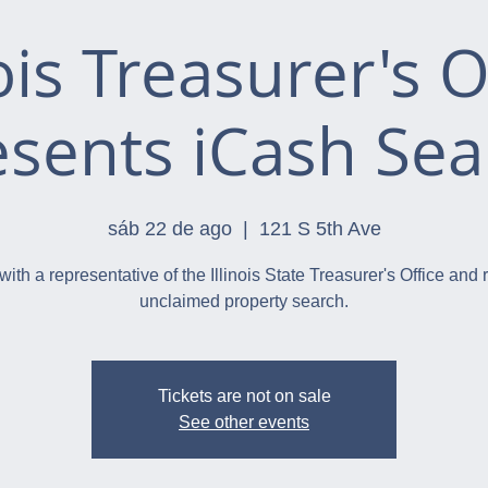
nois Treasurer's O
esents iCash Sea
sáb 22 de ago
  |  
121 S 5th Ave
with a representative of the Illinois State Treasurer's Office and 
unclaimed property search.
Tickets are not on sale
See other events