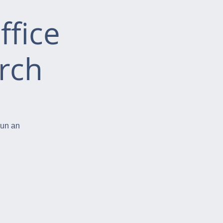
ffice
rch
run an